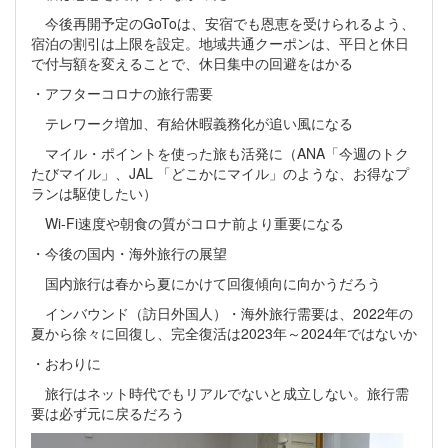
今後再開予定のGoToは、安宿でも恩恵を受けられるよう、
宿泊の割引は上限を設定。地域共通クーポンは、平日と休日
で付与額を変えることで、休日集中の回避をはかる
・アフターコロナの旅行需要
テレワーク増加、有給休暇義務化が追い風になる
マイル・ポイントを使った旅も活発に（ANA「今週のトク
たびマイル」、JAL 「どこかにマイル」のような、お得なプ
ランは駆使したい）
Wi-Fi速度や朝食の質がコロナ前より重要になる
・今後の国内・海外旅行の展望
国内旅行は春から夏にかけて回復傾向に向かうだろう
インバウンド（訪日外国人）・海外旅行需要は、2022年の
夏から徐々に回復し、完全復活は2023年～2024年ではないか
・おわりに
旅行はネット時代でもリアルでないと成立しない。旅行需
要は必ず元に戻るだろう