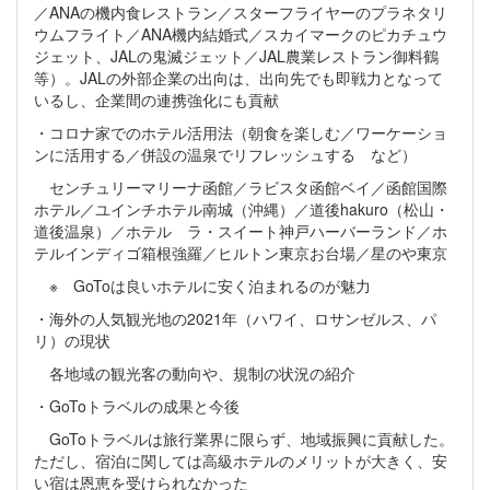
／ANAの機内食レストラン／スターフライヤーのプラネタリ
ウムフライト／ANA機内結婚式／スカイマークのピカチュウ
ジェット、JALの鬼滅ジェット／JAL農業レストラン御料鶴
等）。JALの外部企業の出向は、出向先でも即戦力となって
いるし、企業間の連携強化にも貢献
・コロナ家でのホテル活用法（朝食を楽しむ／ワーケーショ
ンに活用する／併設の温泉でリフレッシュする など）
センチュリーマリーナ函館／ラビスタ函館ベイ／函館国際
ホテル／ユインチホテル南城（沖縄）／道後hakuro（松山・
道後温泉）／ホテル ラ・スイート神戸ハーバーランド／ホ
テルインディゴ箱根強羅／ヒルトン東京お台場／星のや東京
※ GoToは良いホテルに安く泊まれるのが魅力
・海外の人気観光地の2021年（ハワイ、ロサンゼルス、パ
リ）の現状
各地域の観光客の動向や、規制の状況の紹介
・GoToトラベルの成果と今後
GoToトラベルは旅行業界に限らず、地域振興に貢献した。
ただし、宿泊に関しては高級ホテルのメリットが大きく、安
い宿は恩恵を受けられなかった