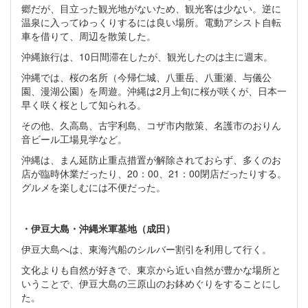
郷だが、目立った観光地がないため、観光客は少ない。逆に
温泉に入ってゆっくりするには良い場所。電動アシスト自転
車を借りて、周辺を散策した。
沖縄旅行は、10日間滞在したが、観光したのは主に週末。
沖縄では、桜の名所（今帰仁城、八重岳、八重瀬、与儀公
園、漫湖公園）を周遊。沖縄は2月上旬に桜が咲くが、日本一
早く咲く桜として知られる。
その他、久高島、古宇利島、コザ市内散策、名護市のおりん
音ビール工場見学など。
沖縄は、まん延防止重点措置が解除されておらず、多くのお
店が臨時休業だったり、20：00、21：00閉店だったりする。
グルメを楽しむには不便だった。
・伊豆大島・沖縄米軍基地（成田）
伊豆大島へは、東海汽船のシルバー割引を利用して行く。
文化よりも自然が好きで、東京から近い自然が豊かな場所と
いうことで、伊豆大島の三原山のお鉢めぐりをすることにし
た。