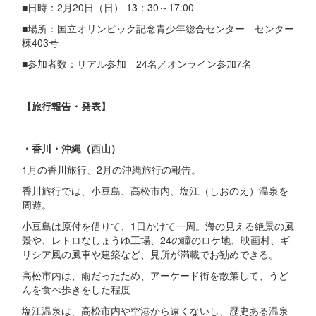
■日時：2月20日（日） 13：30～17:00
■場所：国立オリンピック記念青少年総合センター センター
棟403号
■参加者数：リアル参加 24名／オンライン参加7名
【旅行報告・発表】
・香川・沖縄（西山）
1月の香川旅行、2月の沖縄旅行の報告。
香川旅行では、小豆島、高松市内、塩江（しおのえ）温泉を
周遊。
小豆島は原付を借りて、1日かけて一周。海の見える絶景の風
景や、レトロなしょうゆ工場、24の瞳のロケ地、映画村、ギ
リシア風の風車や建築など、見所が満載でお勧めできる。
高松市内は、雨だったため、アーケード街を散策して、うど
んを食べ歩きをした程度
塩江温泉は、高松市内や空港から遠くないし、歴史ある温泉