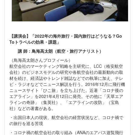
【講演会】「2022年の海外旅行・国内旅行はどうなる？Go
Toトラベルの効果・課題」
講 師：鳥海高太朗（航空・旅行アナリスト）
（鳥海高太朗さんプロフィール）
航空会社のマーケティング戦略を主研究に、LCC（格安航空
会社）のビジネスモデルの研究や各航空会社の最新動向の取
材を続け、経済誌やトレンド雑誌などでの執筆に加え、テレ
ビ・ラジオなどでニュース解説を行う。2016年12月に飛行機
ニュースサイト「ひこ旅」を立ち上げた。近著「コロナ後の
エアライン」を2021年4月12日に発売。その他に「天草エア
ラインの奇跡」（集英社）、「エアラインの攻防」（宝島
社）などの著書がある。
・出国日本人の現状、航空会社の経営状況など、コロナ禍で
の旅行を巡る苦境
・コロナ禍の航空会社の取り組み（ANAのエアバス遊覧飛行